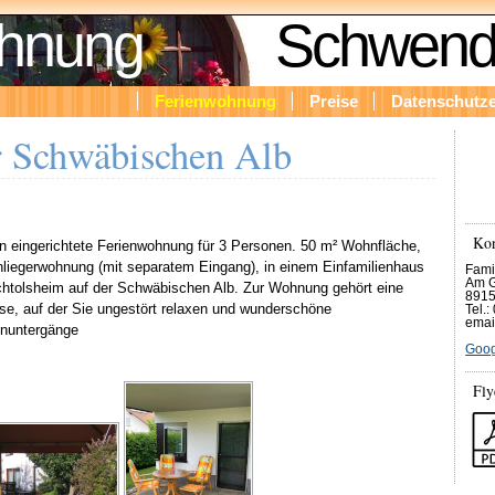
ohnung
Schwende
Ferienwohnung
Preise
Datenschutze
r Schwäbischen Alb
Kon
 eingerichtete Ferienwohnung für 3 Personen. 50 m² Wohnfläche,
nliegerwohnung (mit separatem Eingang), in einem Einfamilienhaus
Fami
Am G
htolsheim auf der Schwäbischen Alb. Zur Wohnung gehört eine
8915
se, auf der Sie ungestört relaxen und wunderschöne
Tel.
emai
nuntergänge
Goog
Fly