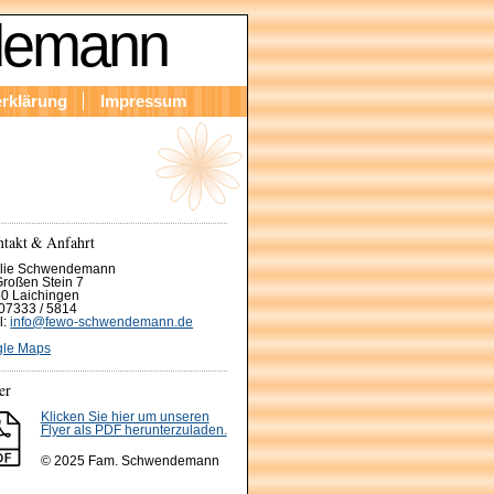
mann
rklärung
Impressum
takt & Anfahrt
lie Schwendemann
roßen Stein 7
0 Laichingen
: 07333 / 5814
l:
info@fewo-schwendemann.de
le Maps
er
Klicken Sie hier um unseren
Flyer als PDF herunterzuladen.
© 2025 Fam. Schwendemann